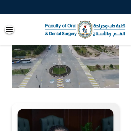
كلية
طب
الاسنان