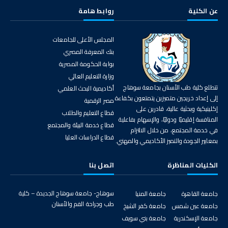
عن الكلية
روابط هامة
المجلس الأعلى للجامعات
بنك المعرفة المصري
بوابة الحكومة المصرية
وزارة التعليم العالي
تتطلع كلية طب الأسنان بجامعة سوهاج
أكاديمية البحث العلمي
إلى إعداد خريجين متميزين يتمتعون بكفاءة
مصر الرقمية
إكلينيكية وبحثية عالية، قادرين على
قطاع التعليم والطلاب
المنافسة إقليميًا ودوليًا، والإسهام بفاعلية
قطاع خدمة البيئة والمجتمع
في خدمة المجتمع، من خلال الالتزام
قطاع الدراسات العليا
بمعايير الجودة والتميز الأكاديمي والمهني.
الكليات المناظرة
اتصل بنا
سوهاج- جامعة سوهاج الجديدة – كلية
جامعة القاهرة
جامعة المنيا
طب وجراحة الفم والأسنان
جامعة عين شمس
جامعة كفر الشيخ
جامعة الإسكندرية
جامعة بني سويف