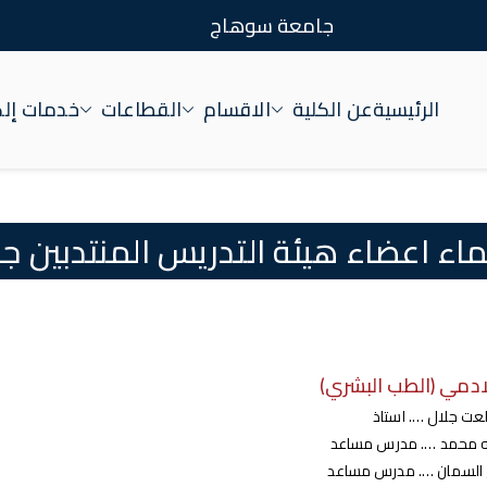
جامعة سوهاج
الرئيسية
عن الكلية
الاقسام
القطاعات
خدمات إلك
اء اعضاء هيئة التدريس المنتدبين جزئي
لادمي (الطب البشري)
لعت جلال …. استاذ
يه محمد …. مدرس مساعد
ح السمان …. مدرس مساعد