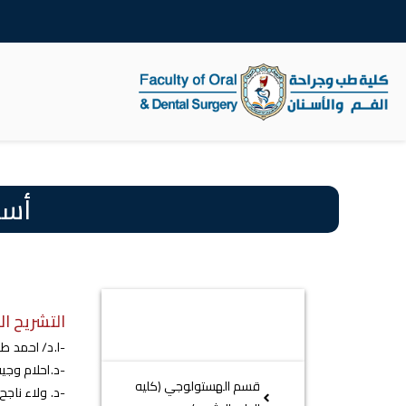
كلية طب الاسنان
أسم
التشريح الادمي (الطب
التشريح ا
البشري)
-ا.د/ احمد ط
-د.احلام وج
قسم الهستولوجي (كليه
-د. ولاء ناج