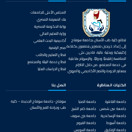
المجلس الأعلى للجامعات
بنك المعرفة المصري
بوابة الحكومة المصرية
وزارة التعليم العالي
تتطلع كلية طب الأسنان بجامعة سوهاج
أكاديمية البحث العلمي
إلى إعداد خريجين متميزين يتمتعون بكفاءة
مصر الرقمية
إكلينيكية وبحثية عالية، قادرين على
قطاع التعليم والطلاب
المنافسة إقليميًا ودوليًا، والإسهام بفاعلية
قطاع خدمة البيئة والمجتمع
في خدمة المجتمع، من خلال الالتزام
قطاع الدراسات العليا
بمعايير الجودة والتميز الأكاديمي والمهني.
الكليات المناظرة
اتصل بنا
سوهاج- جامعة سوهاج الجديدة – كلية
جامعة القاهرة
جامعة المنيا
طب وجراحة الفم والأسنان
جامعة عين شمس
جامعة كفر الشيخ
جامعة الإسكندرية
جامعة بني سويف
جامعة أسيوط
جامعة الفيوم
جامعة الزقازيق
جامعة السويس