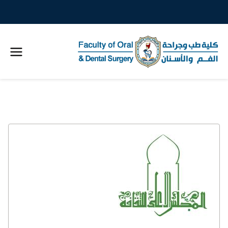
كلية
طب
خطى
لى
الاسنان
لمحتوى