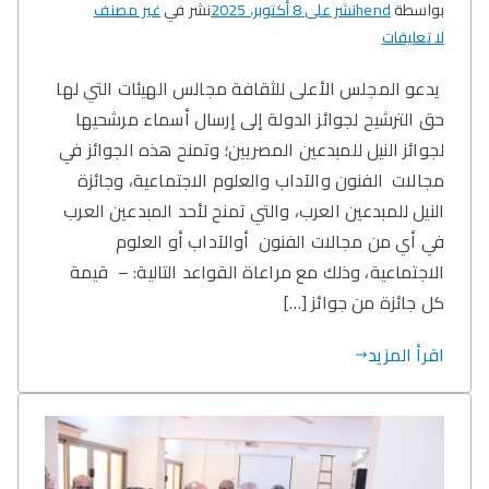
بواسطة
hend
نشر على
8 أكتوبر، 2025
نشر في
غير مصنف
على
لا تعليقات
فتح
يدعو المجلس الأعلى للثقافة مجالس الهيئات التي لها
باب
حق الترشيح لجوائز الدولة إلى إرسال أسماء مرشحيها
الترشح
لجوائز
لجوائز النيل للمبدعين المصريين؛ وتمنح هذه الجوائز في
النيل
مجالات الفنون والآداب والعلوم الاجتماعية، وجائزة
للمبدعين
النيل للمبدعين العرب، والتي تمنح لأحد المبدعين العرب
المصريين
في أي من مجالات الفنون أوالآداب أو العلوم
وجوائز
الاجتماعية، وذلك مع مراعاة القواعد التالية: – قيمة
الدولة
كل جائزة من جوائز […]
التقديرية
في
اقرأ المزيد
مجالات
الفنون
والاداب
والعلوم
الاجتماعية