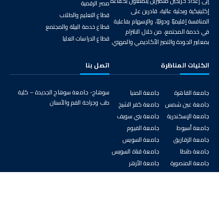
إلى إعداد خريجين متميزين يتمتعون بكفاءة
مصر الرقمية
إكلينيكية وبحثية عالية، قادرين على
قطاع التعليم والطلاب
المنافسة إقليميًا ودوليًا، والإسهام بفاعلية
قطاع خدمة البيئة والمجتمع
في خدمة المجتمع، من خلال الالتزام
قطاع الدراسات العليا
بمعايير الجودة والتميز الأكاديمي والمهني.
الكليات المناظرة
اتصل بنا
سوهاج- جامعة سوهاج الجديدة – كلية
جامعة القاهرة
جامعة المنيا
طب وجراحة الفم والأسنان
جامعة عين شمس
جامعة كفر الشيخ
جامعة الإسكندرية
جامعة بني سويف
جامعة أسيوط
جامعة الفيوم
جامعة الزقازيق
جامعة السويس
جامعة طنطا
جامعة قناة السويس
جامعة المنصورة
جامعة الأزهر