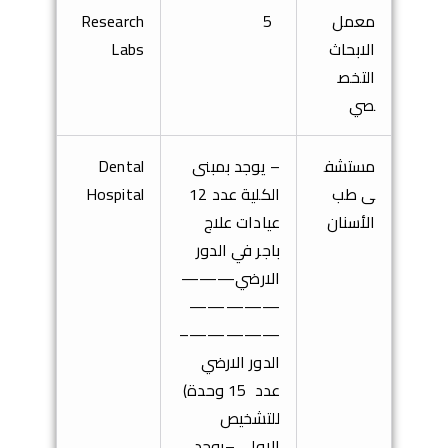
معمل
5
Research
الابحاث
Labs
التخص
صي
مستشف
– يوجد بمبنى
Dental
ى طب
الكلية عدد 12
Hospital
الأسنان
عيادات علاج
باجر
في الدور
الارضي
———
—————
–
—————
الدور الارضي
عدد 15 وحدة
(
للتشخيص
الاولي
–
يوجد