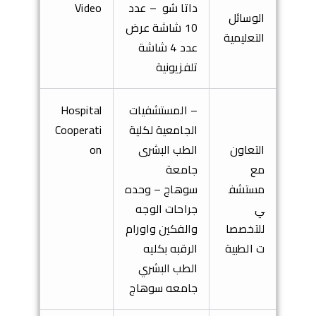
داتا شو
– عدد
Video
الوسائل
10 شاشة عرض
التعليمية
عدد 4 شاشة
تلفزيونية
– المستشفيات
Hospital
الجامعية لكلية
Cooperati
التعاون
الطب البشرى
on
مع
جامعة
مستشف
سوهاج
– وحده
ي
جراحات الوجه
للتخصصا
والفكين واورام
ت الطبية
الرقبه بكليه
الطب البشري
جامعه سوهاج