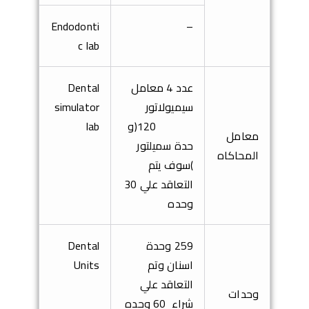
Endodonti
–
c lab
عدد 4 معامل
Dental
سيميولاتور
simulator
120(و
lab
معامل
حدة سميلتور
المحاكاه
(
سوف يتم
التعاقد علي 30
وحده
259
وحدة
Dental
اسنان
وتم
Units
التعاقد علي
وحدات
شراء 60
وحده