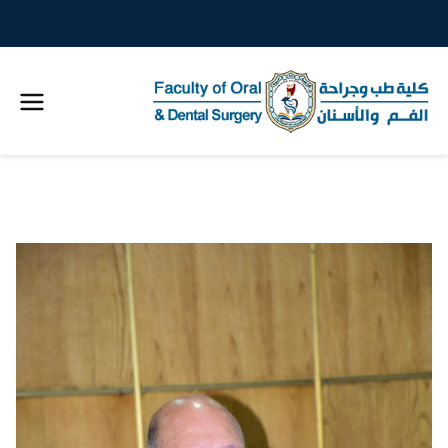
كلية
طب
خطى
لى
الاسنان
لمحتوى